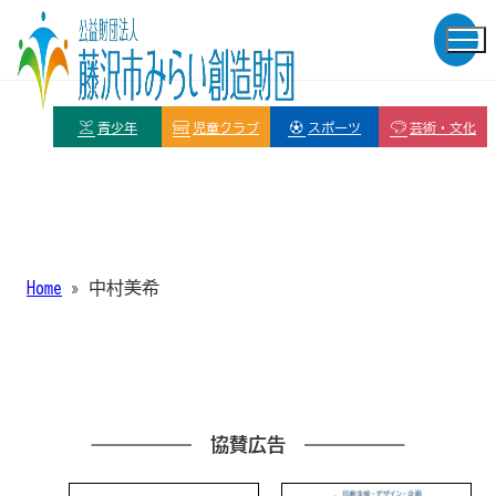
青少年
児童クラブ
スポーツ
芸術・文化
Home
»
中村美希
協賛広告