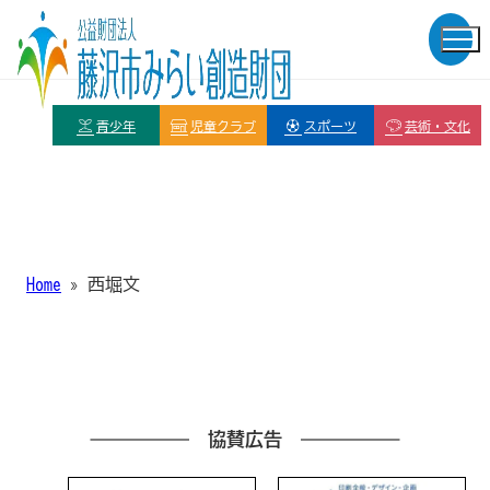
青少年
児童クラブ
スポーツ
芸術・文化
Home
»
西堀文
協賛広告