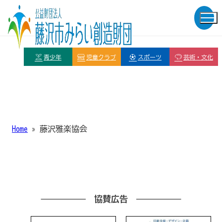
青少年
児童クラブ
スポーツ
芸術・文化
Home
»
藤沢雅楽協会
協賛広告