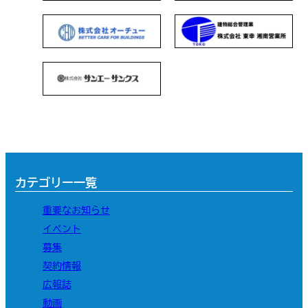
カテゴリー一覧
重要なお知らせ
イベント
募集
契約情報
広報誌
動画