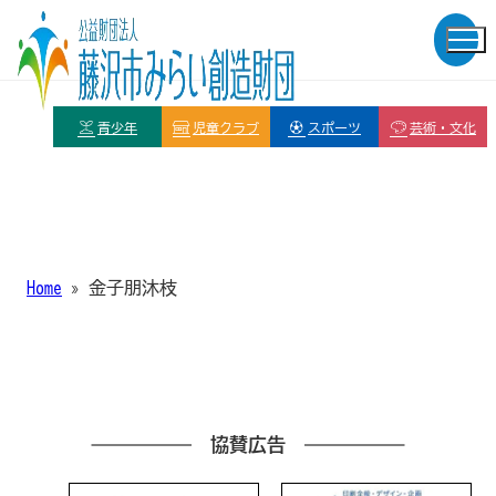
青少年
児童クラブ
スポーツ
芸術・文化
Home
»
金子朋沐枝
協賛広告