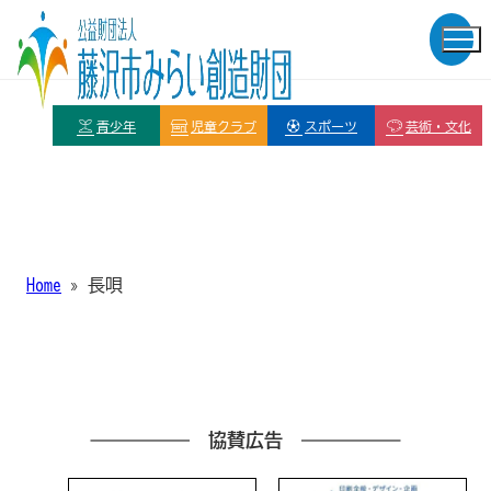
青少年
児童クラブ
スポーツ
芸術・文化
Home
»
長唄
協賛広告