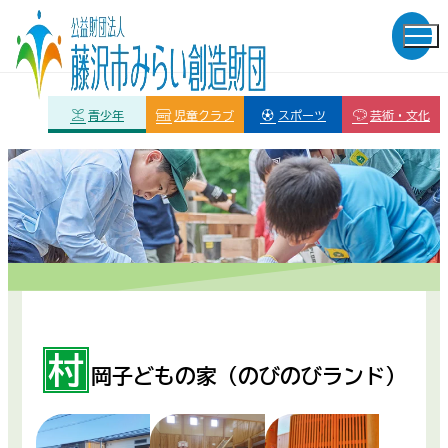
青少年
児童クラブ
スポーツ
芸術・文化
村
岡子どもの家（のびのびランド）