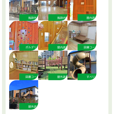
施設外観
施設内観
屋内遊具
ボルダリング
屋内遊具
図書コーナー
図書コーナー
屋外遊具
すべり台
屋外遊具