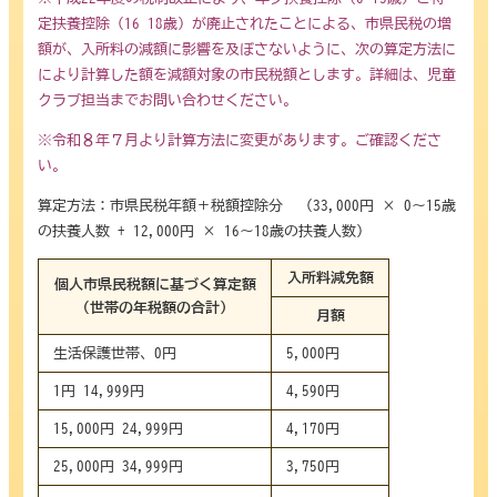
定扶養控除（16-18歳）が廃止されたことによる、市県民税の増
額が、入所料の減額に影響を及ぼさないように、次の算定方法に
により計算した額を減額対象の市民税額とします。詳細は、児童
クラブ担当までお問い合わせください。
※令和８年７月より計算方法に変更があります。ご確認くださ
い。
算定方法：市県民税年額＋税額控除分 -（33,000円 × 0～15歳
の扶養人数 + 12,000円 × 16～18歳の扶養人数）
入所料減免額
個人市県民税額に基づく算定額
（世帯の年税額の合計）
月額
生活保護世帯、0円
5,000円
1円-14,999円
4,590円
15,000円-24,999円
4,170円
25,000円-34,999円
3,750円