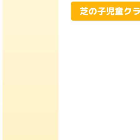
芝の子児童ク