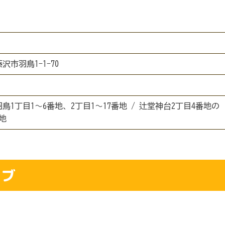
藤沢市羽鳥1-1-70
羽鳥1丁目1～6番地、2丁目1～17番地 / 辻堂神台2丁目4番地の
地
ラブ