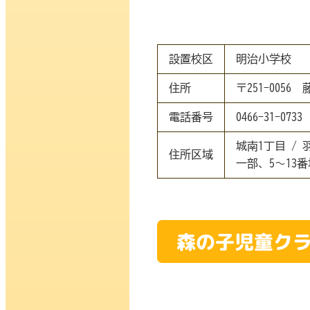
設置校区
明治小学校
住所
〒251-0056 
電話番号
0466-31-0733
城南1丁目 / 
住所区域
一部、5～13番
森の子児童ク