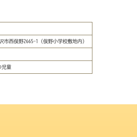
2 藤沢市西俣野2665-1（俣野小学校敷地内）
の児童