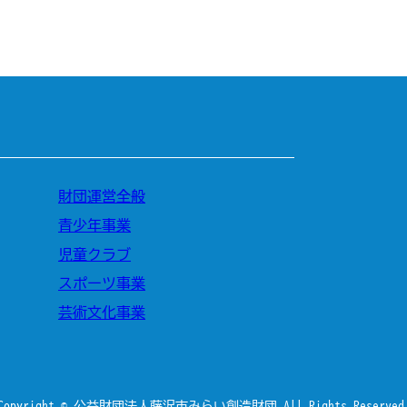
財団運営全般
青少年事業
児童クラブ
スポーツ事業
芸術文化事業
Copyright © 公益財団法人藤沢市みらい創造財団 All Rights Reserved