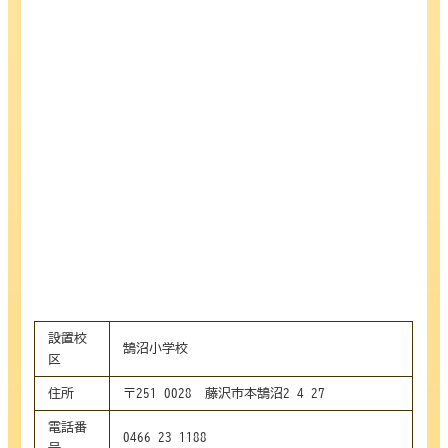
設置校
鵠沼小学校
区
住所
〒251-0028 藤沢市本鵠沼2-4-27
電話番
0466-23-1188
号