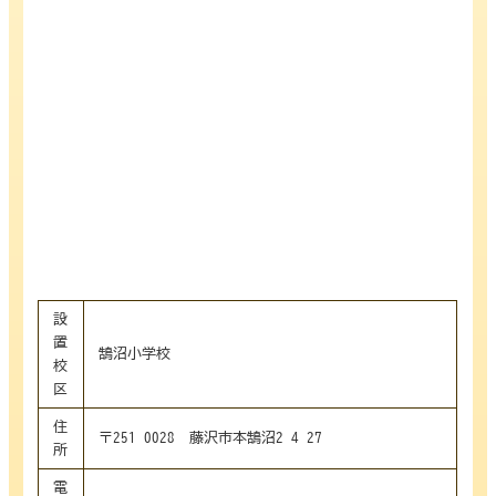
設
置
鵠沼小学校
校
区
住
〒251-0028 藤沢市本鵠沼2-4-27
所
電