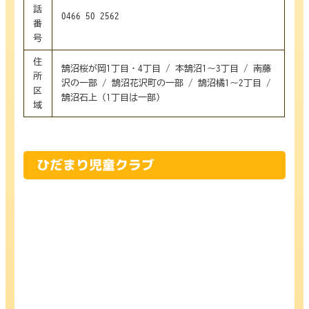
話
0466-50-2562
番
号
住
鵠沼桜が岡1丁目・4丁目 / 本鵠沼1～3丁目 / 南藤
所
沢の一部 / 鵠沼花沢町の一部 / 鵠沼橘1～2丁目 /
区
鵠沼石上（1丁目は一部）
域
ひだまり児童クラブ