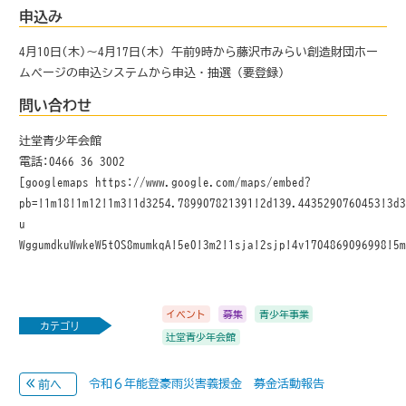
申込み
4月10日(木)～4月17日(木) 午前9時から藤沢市みらい創造財団ホー
ムページの申込システムから申込・抽選（要登録）
問い合わせ
辻堂青少年会館
電話:0466-36-3002
[googlemaps https://www.google.com/maps/embed?
pb=!1m18!1m12!1m3!1d3254.789907821391!2d139.4435290760453!3d
u-
WggumdkuWwkeW5tOS8mumkqA!5e0!3m2!1sja!2sjp!4v1704869096998!5
イベント
募集
青少年事業
カテゴリ
辻堂青少年会館
令和６年能登豪雨災害義援金 募金活動報告
前へ