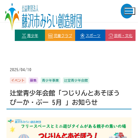
青少年
児童クラブ
スポーツ
芸術・文化
2025/04/10
イベント
募集
青少年事業
辻堂青少年会館
辻堂青少年会館「つじりんとあそぼう
ぴーか・ぶー 5月 」お知らせ