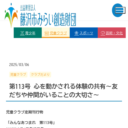
青少年
児童クラブ
スポーツ
芸術・文化
2025/03/06
児童クラブ
クラブだより
第113号 心を動かされる体験の共有～友
だちや仲間がいることの大切さ～
児童クラブ定期刊行物
「みんなあつまれ 第113号」