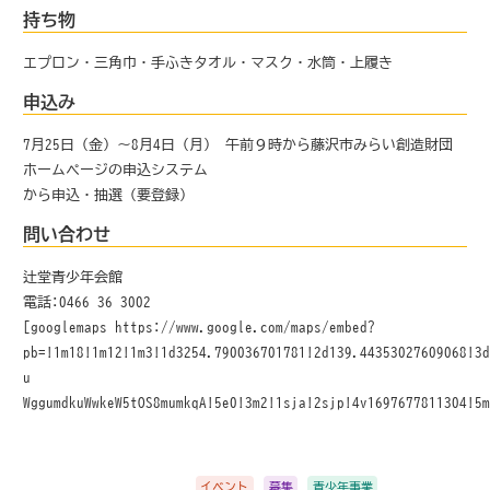
持ち物
エプロン・三角巾・手ふきタオル・マスク・水筒・上履き
申込み
7月25日（金）～8月4日（月） 午前９時から藤沢市みらい創造財団
ホームページの申込システム
から申込・抽選（要登録）
問い合わせ
辻堂青少年会館
電話:0466-36-3002
[googlemaps https://www.google.com/maps/embed?
pb=!1m18!1m12!1m3!1d3254.790036701781!2d139.44353027609068!3
u-
WggumdkuWwkeW5tOS8mumkqA!5e0!3m2!1sja!2sjp!4v1697677811304!5
イベント
募集
青少年事業