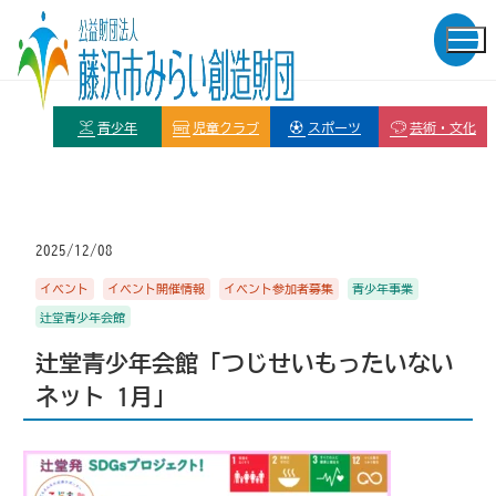
青少年
児童クラブ
スポーツ
芸術・文化
2025/12/08
イベント
イベント開催情報
イベント参加者募集
青少年事業
辻堂青少年会館
辻堂青少年会館「つじせいもったいない
ネット 1月」