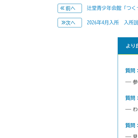
辻堂青少年会館「つくっ
前へ
2026年4月入所 入
次へ
より
質問
参
質問
わ
質問
見