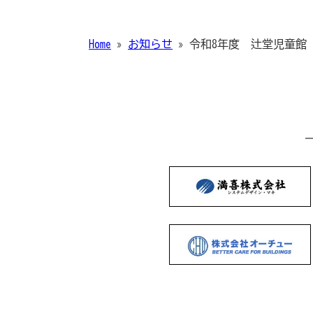
Home
»
お知らせ
»
令和8年度 辻堂児童館