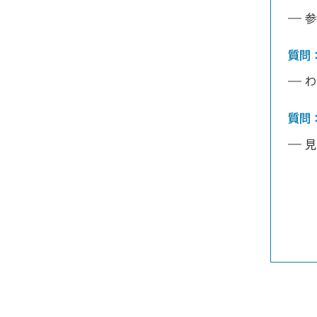
参
質問
わ
質問
見