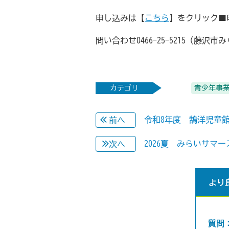
申し込みは【
こちら
】をクリック■申
問い合わせ0466-25-5215（藤
カテゴリ
青少年事
令和8年度 鵠洋児童
前へ
2026夏 みらいサマ
次へ
より
質問