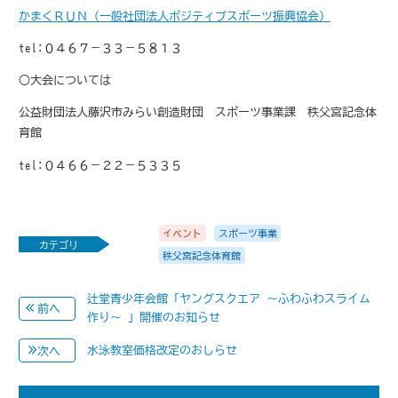
かまくＲＵＮ（一般社団法人ポジティブスポーツ振興協会）
tel:０４６７－３３－５８１３
○大会については
公益財団法人藤沢市みらい創造財団 スポーツ事業課 秩父宮記念体
育館
tel:０４６６－２２－５３３５
イベント
スポーツ事業
カテゴリ
秩父宮記念体育館
辻堂青少年会館「ヤングスクエア ～ふわふわスライム
前へ
作り～ 」開催のお知らせ
水泳教室価格改定のおしらせ
次へ