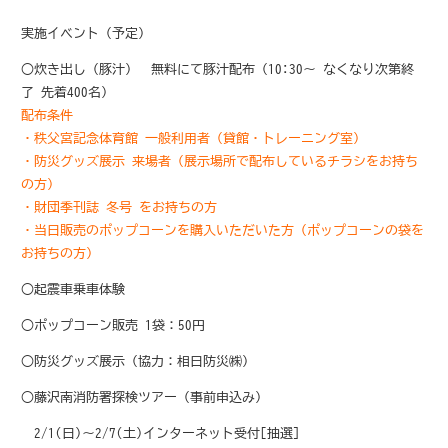
実施イベント（予定）
○炊き出し（豚汁） 無料にて豚汁配布（10:30～ なくなり次第終
了 先着400名）
配布条件
・秩父宮記念体育館 一般利用者（貸館・トレーニング室）
・防災グッズ展示 来場者（展示場所で配布しているチラシをお持ち
の方）
・財団季刊誌 冬号 をお持ちの方
・当日販売のポップコーンを購入いただいた方（ポップコーンの袋を
お持ちの方）
○起震車乗車体験
○ポップコーン販売 1袋：50円
○防災グッズ展示（協力：相日防災㈱）
○藤沢南消防署探検ツアー（事前申込み）
2/1(日)～2/7(土)インターネット受付[抽選]