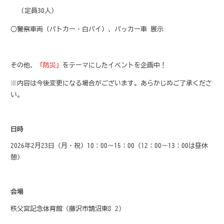
(定員30人)
○警察車両（パトカー・白バイ）、パッカー車 展示
その他、
「防災」
をテーマにしたイベントを企画中！
※内容は今後変更になる場合がございます。あらかじめご了承くださ
い。
日時
2026年2月23日（月・祝）10：00～15：00（12：00～13：00は昼休
憩）
会場
秩父宮記念体育館（藤沢市鵠沼東8-2）