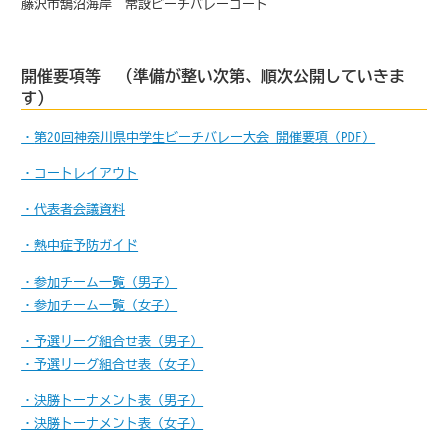
藤沢市鵠沼海岸 常設ビーチバレーコート
開催要項等 （準備が整い次第、順次公開していきま
す）
・
第20回神奈川県中学生ビーチバレー大会 開催要項（PDF）
・コートレイアウト
・代表者会議資料
・熱中症予防ガイド
・参加チーム一覧（男子）
・参加チーム一覧（女子）
・予選リーグ組合せ表（男子）
・予選リーグ組合せ表（女子）
・決勝トーナメント表（男子）
・決勝トーナメント表（女子）