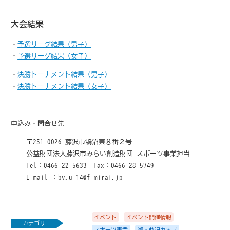
大会結果
・
予選リーグ結果（男子）
・
予選リーグ結果（女子）
・
決勝トーナメント結果（男子）
・
決勝トーナメント結果（女子）
申込み・問合せ先
〒251-0026 藤沢市鵠沼東８番２号
公益財団法人藤沢市みらい創造財団 スポーツ事業担当
Tel：0466-22-5633 Fax：0466-28-5749
E-mail ：bv.u-14@f-mirai.jp
イベント
イベント開催情報
カテゴリ
スポーツ事業
湘南藤沢カップ