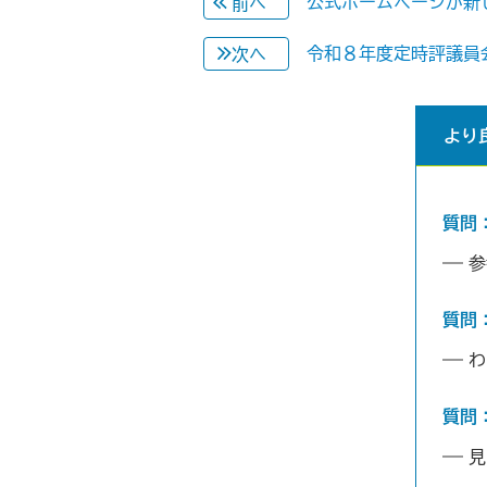
公式ホームページが新
前へ
令和８年度定時評議員
次へ
より
質問
参
質問
わ
質問
見