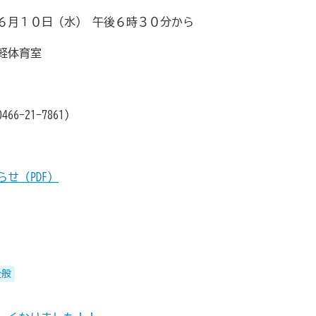
６月１０日（水） 午後６時３０分から
軽体育室
6-21-7861）
せ（PDF）
全般