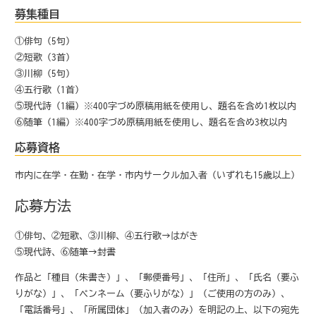
募集種目
①俳句（5句）
②短歌（3首）
③川柳（5句）
④五行歌（1首）
⑤現代詩（1編）※400字づめ原稿用紙を使用し、題名を含め1枚以内
⑥随筆（1編）※400字づめ原稿用紙を使用し、題名を含め3枚以内
応募資格
市内に在学・在勤・在学・市内サークル加入者（いずれも15歳以上）
応募方法
①俳句、②短歌、③川柳、④五行歌→はがき
⑤現代詩、⑥随筆→封書
作品と「種目（朱書き）」、「郵便番号」、「住所」、「氏名（要ふ
りがな）」、「ペンネーム（要ふりがな）」（ご使用の方のみ）、
「電話番号」、「所属団体」（加入者のみ）を明記の上、以下の宛先