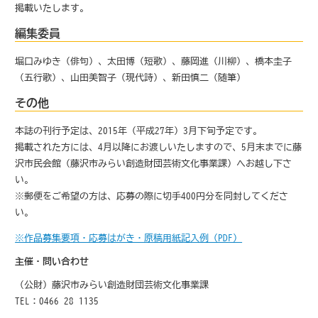
掲載いたします。
編集委員
堀口みゆき（俳句）、太田博（短歌）、藤岡進（川柳）、橋本圭子
（五行歌）、山田美智子（現代詩）、新田慎二（随筆）
その他
本誌の刊行予定は、2015年（平成27年）3月下旬予定です。
掲載された方には、4月以降にお渡しいたしますので、5月末までに藤
沢市民会館（藤沢市みらい創造財団芸術文化事業課）へお越し下さ
い。
※郵便をご希望の方は、応募の際に切手400円分を同封してくださ
い。
※作品募集要項・応募はがき・原稿用紙記入例（PDF）
主催・問い合わせ
（公財）藤沢市みらい創造財団芸術文化事業課
TEL：0466-28-1135