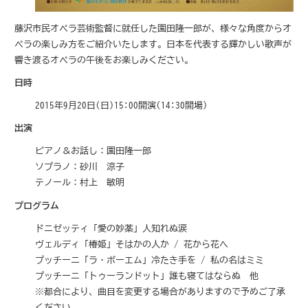
藤沢市民オペラ芸術監督に就任した園田隆一郎が、様々な角度からオ
ペラの楽しみ方をご紹介いたします。日本を代表する輝かしい歌声が
響き渡るオペラの午後をお楽しみください。
日時
2015年9月20日(日)15:00開演(14:30開場)
出演
ピアノ＆お話し：園田隆一郎
ソプラノ：砂川 涼子
テノール：村上 敏明
プログラム
ドニゼッティ「愛の妙薬」人知れぬ涙
ヴェルディ「椿姫」そはかの人か / 花から花へ
プッチーニ「ラ・ボーエム」冷たき手を / 私の名はミミ
プッチーニ「トゥーランドット」誰も寝てはならぬ 他
※都合により、曲目を変更する場合がありますので予めご了承
ください。