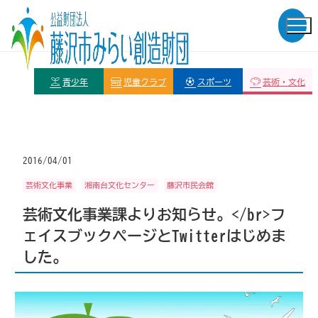
青少年
児童クラブ
スポーツ
芸術・文化
2016/04/01
芸術文化事業
湘南台文化センター
藤沢市民会館
芸術文化事業課よりお知らせ。</br>フ
ェイスブックページとTwitterはじめま
した。