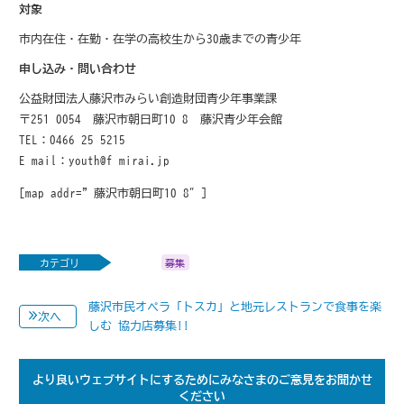
対象
市内在住・在勤・在学の高校生から30歳までの青少年
申し込み・問い合わせ
公益財団法人藤沢市みらい創造財団青少年事業課
〒251-0054 藤沢市朝日町10-8 藤沢青少年会館
TEL：0466-25-5215
E-mail：youth@f-mirai.jp
[map addr=”藤沢市朝日町10-8″]
カテゴリ
募集
藤沢市民オペラ「トスカ」と地元レストランで食事を楽
次へ
しむ 協力店募集!!
より良いウェブサイトにするためにみなさまのご意見をお聞かせ
ください