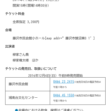
開演15時(開場14時30分)
チケット料金
全席指定 3,200円
会場
藤沢市民会館小ホール[map addr=”藤沢市鵠沼東8-1″]
出演者
柳家さん喬
柳家権太楼 ほか
チケットの発売日、取扱いについて
2016年12月4日(日) 午前9時発売開始
0466-23-2415
※発売日当日の電話予約は
藤沢市民会館
午前11時から
0466-45-1550
※発売日当日の電話予約は
湘南台文化センター
午前11時から
会場内における飲食、喫煙はご遠慮ください。