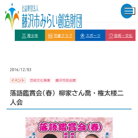
青少年
児童クラブ
スポーツ
芸術・文化
2016/12/03
イベント
芸術文化事業
藤沢市民会館
落語鑑賞会(春) 柳家さん喬・権太楼二
人会