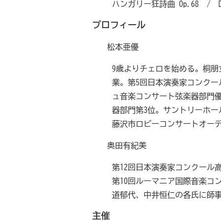
ハンガリー狂詩曲 Op.68 / 
プロフィール
松本亜優
9歳よりチェロを始める。桐
業。第5回日本演奏家コンクー
ュ音楽コンサート弦楽器部門優
器部門第3位。サントリーホー
藤沢市ロビーコンサートオー
奥田有紀美
第12回日本演奏家コンクール
第10回ルーマニア国際音楽コ
道郁代、中井恒仁の各氏に師
主催