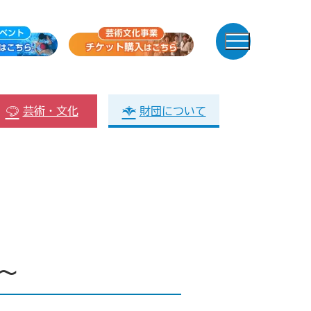
芸術・文化
財団について
～