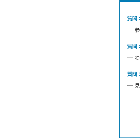
質問
参
質問
わ
質問
見