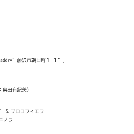
)
addr=”藤沢市朝日町１−１”]
：奥田有紀美）
 / S.プロコフィエフ
ニノフ