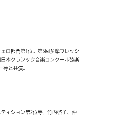
チェロ部門第1位。第5回多摩フレッシ
回日本クラシック音楽コンクール弦楽
ー等と共演。
ペティション第2位等。竹内啓子、仲