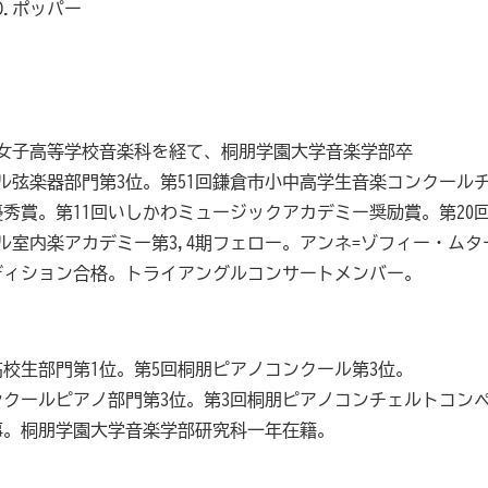
D.ポッパー
朋女子高等学校音楽科を経て、桐朋学園大学音楽学部卒
ル弦楽器部門第3位。第51回鎌倉市小中高学生音楽コンクール
秀賞。第11回いしかわミュージックアカデミー奨励賞。第20
ル室内楽アカデミー第3,4期フェロー。アンネ=ゾフィー・ムタ
ディション合格。トライアングルコンサートメンバー。
高校生部門第1位。第5回桐朋ピアノコンクール第3位。
ンクールピアノ部門第3位。第3回桐朋ピアノコンチェルトコン
事。桐朋学園大学音楽学部研究科一年在籍。