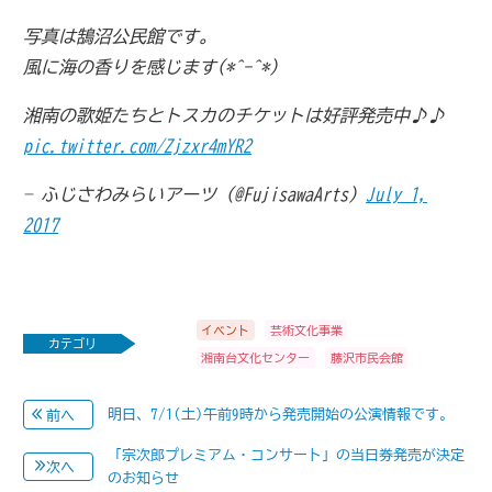
写真は鵠沼公民館です。
風に海の香りを感じます(*^-^*)
湘南の歌姫たちとトスカのチケットは好評発売中♪♪
pic.twitter.com/Zjzxr4mYR2
— ふじさわみらいアーツ (@FujisawaArts)
July 1,
2017
イベント
芸術文化事業
カテゴリ
湘南台文化センター
藤沢市民会館
明日、7/1(土)午前9時から発売開始の公演情報です。
前へ
「宗次郎プレミアム・コンサート」の当日券発売が決定
次へ
のお知らせ