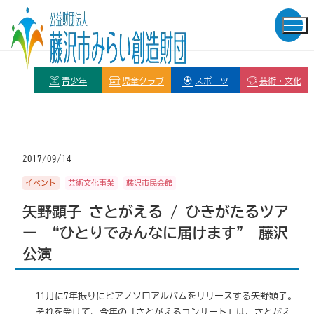
青少年
児童クラブ
スポーツ
芸術・文化
2017/09/14
イベント
芸術文化事業
藤沢市民会館
矢野顕子 さとがえる / ひきがたるツア
ー “ひとりでみんなに届けます” 藤沢
公演
11月に7年振りにピアノソロアルバムをリリースする矢野顕子。
それを受けて、今年の「さとがえるコンサート」は、さとがえ