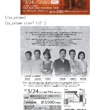
[/su_column]
[su_column size=”1/2″]