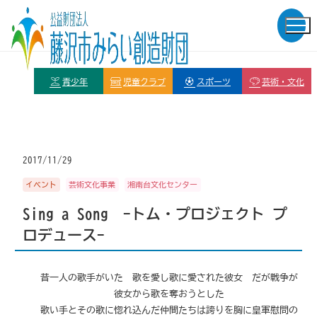
青少年
児童クラブ
スポーツ
芸術・文化
2017/11/29
イベント
芸術文化事業
湘南台文化センター
Sing a Song -トム・プロジェクト プ
ロデュース-
昔一人の歌手がいた 歌を愛し歌に愛された彼女 だが戦争が
彼女から歌を奪おうとした
歌い手とその歌に惚れ込んだ仲間たちは誇りを胸に皇軍慰問の