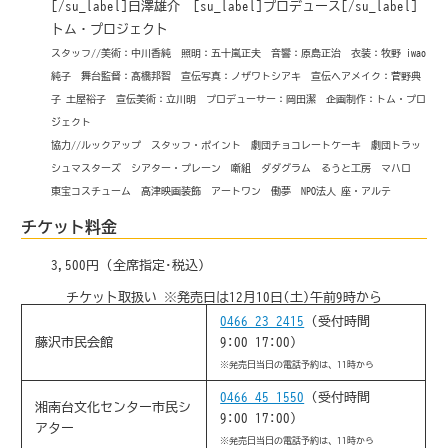
[/su_label]日澤雄介 [su_label]プロデュース[/su_label]
トム・プロジェクト
スタッフ//美術：中川香純 照明：五十嵐正夫 音響：原島正治 衣装：牧野 iwao
純子 舞台監督：髙橋邦智 宣伝写真：ノザワトシアキ 宣伝ヘアメイク：菅野典
子 土屋裕子 宣伝美術：立川明 プロデューサー：岡田潔 企画制作：トム・プロ
ジェクト
協力//ルックアップ スタッフ・ポイント 劇団チョコレートケーキ 劇団トラッ
シュマスターズ シアター・プレーン 噺組 ダダグラム るうと工房 マハロ
東宝コスチューム 高津映画装飾 アートワン 働夢 NPO法人 座・アルテ
チケット料金
3,500円 (全席指定･税込)
チケット取扱い
※発売日は12月10日(土)午前9時から
0466-23-2415
(受付時間
藤沢市民会館
9:00-17:00)
※発売日当日の電話予約は、11時から
0466-45-1550
(受付時間
湘南台文化センター市民シ
9:00-17:00)
アター
※発売日当日の電話予約は、11時から