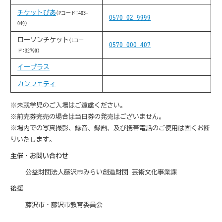
チケットぴあ
(Pコード:483-
0570-02-9999
049)
ローソンチケット
(Lコー
0570-000-407
ド:32799)
イープラス
カンフェティ
※未就学児のご入場はご遠慮ください。
※前売券完売の場合は当日券の発売はございません。
※場内での写真撮影、録音、録画、及び携帯電話のご使用は固くお断
りいたします。
主催・お問い合わせ
公益財団法人藤沢市みらい創造財団 芸術文化事業課
後援
藤沢市・藤沢市教育委員会