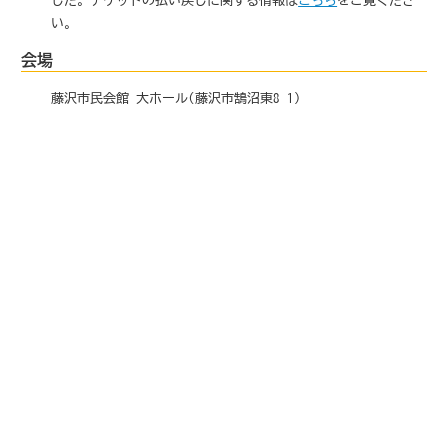
した。チケットの払い戻しに関する情報は
こちら
をご覧くださ
い。
会場
藤沢市民会館 大ホール(藤沢市鵠沼東8-1)