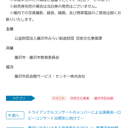
※前売券完売の場合は当日券の発売はございません。
※場内での写真撮影、録音、録画、及び携帯電話のご使用は固くお
断りいたします。
主催
公益財団法人藤沢市みらい創造財団 芸術文化事業課
共催
藤沢市・藤沢市教育委員会
協力
藤沢市民会館サービス・センター株式会社
カテゴリ
イベント
芸術文化事業
藤沢市民会館
トライアングルコンサートのメンバーによる演奏会～ロ
前へ
ビーコンサート30周年に向けて～
藤沢にゆかりのある音楽家たち2019 in 藤澤浮世絵館