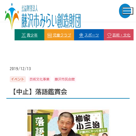
青少年
児童クラブ
スポーツ
芸術・文化
2019/12/13
イベント
芸術文化事業
藤沢市民会館
【中止】落語鑑賞会