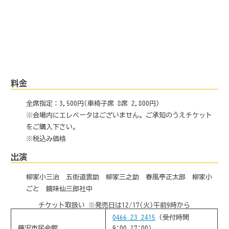
料金
全席指定：3,500円(車椅子席 8席 2,800円)
※会場内にエレベータはございません。ご承知のうえチケット
をご購入下さい。
※税込み価格
出演
柳家小三治 五街道雲助 柳家三之助 春風亭正太郎 柳家小
ごと 鏡味仙三郎社中
チケット取扱い
※発売日は12/17(火)午前9時から
0466-23-2415
(受付時間
藤沢市民会館
9:00-17:00)