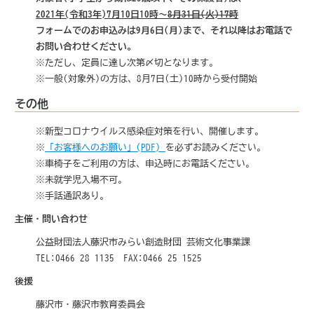
2021年(令和3年)7月10日10時～
8月31日(火)17時
フォームでのお申込みは9月6日(月)まで、それ以降はお電話で
お問い合わせください。
※ただし、定員に達し次第〆切となります。
※一般(対象外)の方は、8月7日(土)10時から受付開始
その他
※新型コロナウイルス感染症対策を行い、開催します。
※
「お客様へのお願い」(PDF)
を必ずお読みください。
※車椅子をご利用の方は、申込時にお電話ください。
※未就学児入場不可。
※手話通訳あり。
主催・問い合わせ
公益財団法人藤沢市みらい創造財団 芸術文化事業課
TEL:0466-28-1135 FAX:0466-25-1525
後援
藤沢市・藤沢市教育委員会