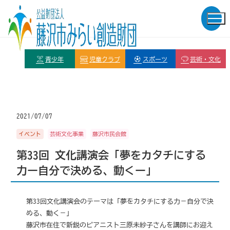
青少年
児童クラブ
スポーツ
芸術・文化
2021/07/07
イベント
芸術文化事業
藤沢市民会館
第33回 文化講演会「夢をカタチにする
力ー自分で決める、動くー」
第33回文化講演会のテーマは「夢をカタチにする力－自分で決
める、動く－」
藤沢市在住で新鋭のピアニスト三原未紗子さんを講師にお迎え