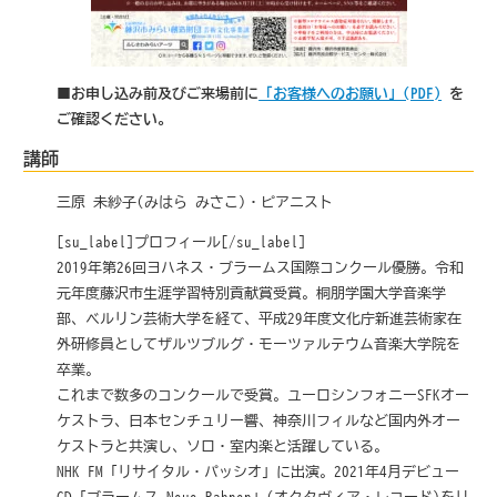
■お申し込み前及びご来場前に
「お客様へのお願い」(PDF)
を
ご確認ください。
講師
三原 未紗子(みはら みさこ)・ピアニスト
[su_label]プロフィール[/su_label]
2019年第26回ヨハネス・ブラームス国際コンクール優勝。令和
元年度藤沢市生涯学習特別貢献賞受賞。桐朋学園大学音楽学
部、ベルリン芸術大学を経て、平成29年度文化庁新進芸術家在
外研修員としてザルツブルグ・モーツァルテウム音楽大学院を
卒業。
これまで数多のコンクールで受賞。ユーロシンフォニーSFKオー
ケストラ、日本センチュリー響、神奈川フィルなど国内外オー
ケストラと共演し、ソロ・室内楽と活躍している。
NHK-FM「リサイタル・パッシオ」に出演。2021年4月デビュー
CD「ブラームス Neue Bahnen」(オクタヴィア・レコード)をリ