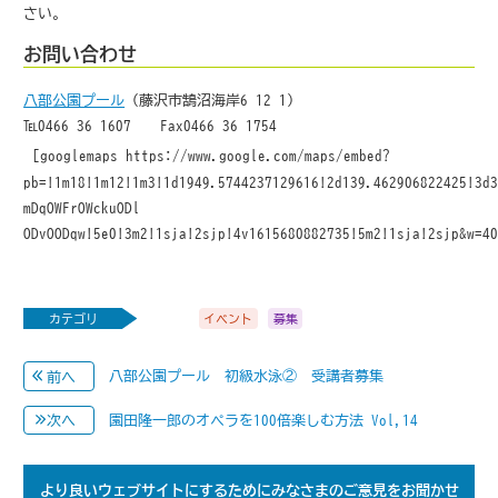
さい。
お問い合わせ
八部公園プール
（藤沢市鵠沼海岸6-12-1）
℡0466-36-1607 Fax0466-36-1754
[googlemaps https://www.google.com/maps/embed?
pb=!1m18!1m12!1m3!1d1949.5744237129616!2d139.462906822425!3d
mDqOWFrOWckuODl-
ODvOODqw!5e0!3m2!1sja!2sjp!4v1615680882735!5m2!1sja!2sjp&w=4
カテゴリ
イベント
募集
八部公園プール 初級水泳② 受講者募集
前へ
園田隆一郎のオペラを100倍楽しむ方法 Vol,14
次へ
より良いウェブサイトにするためにみなさまのご意見をお聞かせ