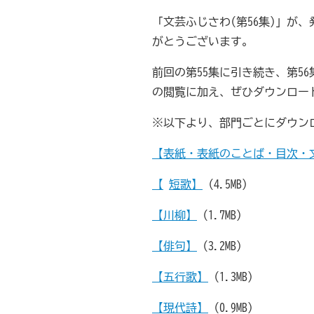
「文芸ふじさわ(第56集)」
がとうございます。
前回の第55集に引き続き、第
の閲覧に加え、ぜひダウンロー
※以下より、部門ごとにダウン
【
表紙・表紙のことば・目次・
【
短歌
】
（4.5MB）
【
川柳
】
（1.7MB）
【
俳句
】
（3.2MB）
【
五行歌
】
（1.3MB）
【
現代詩
】
（0.9MB）