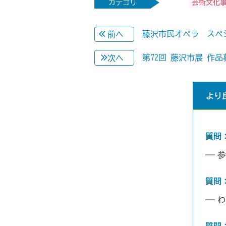
カテゴリ
芸術文化
藤沢市民オペラ スペ
前へ
第72回 藤沢市展 作
次へ
より
質問
参
質問
わ