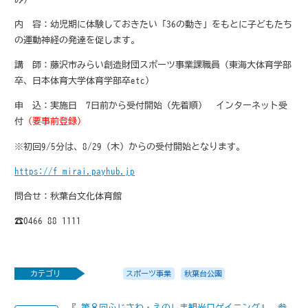
内 容：幼児期に体験しておきたい「36の動き」をもとに子どもたち
の運動神経の発達を促します。
講 師：藤沢市みらい創造財団スポーツ事業課職員（東海大体育学部
卒、日本体育大学体育学部卒etc）
申 込：実施日 7日前から受付開始（先着順） インターネット受
付
（要事前登録）
※初回9/5分は、8/29（木）からの受付開始となります。
https://f-mirai.payhub.jp
問合せ：秋葉台文化体育館
☎0466-88-1111
カテゴリ
スポーツ事業
秋葉台公園
『 第８回ふじさわ・えのしま観光ロゲイニング』 参