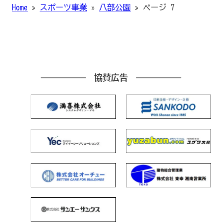
Home
»
スポーツ事業
»
八部公園
»
ページ 7
協賛広告