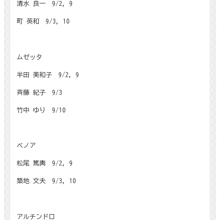
清水 良一
9/2, 9
町 英和
9/3, 10
ムゼッタ
半田 美和子
9/2, 9
斉藤 紀子
9/3
竹中 ゆり
9/10
ベノア
松尾 篤輿
9/2, 9
築地 文夫
9/3, 10
アルチンドロ