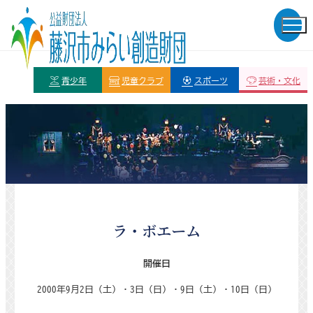
青少年
児童クラブ
スポーツ
芸術・文化
ラ・ボエーム
開催日
2000
年
9
月
2
日（土）・
3
日（日）・
9
日（土）・
10
日（日）