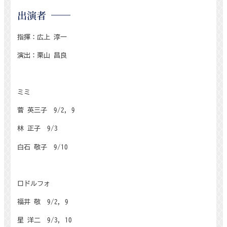
出演者
指揮：広上 淳一
演出：栗山 昌良
ミミ
菅 英三子
9/2, 9
林 正子
9/3
白石 敬子
9/10
ロドルフォ
福井 敬
9/2, 9
星 洋二
9/3, 10