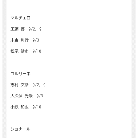
マルチェロ
工藤 博
9/2, 9
末吉 利行
9/3
松尾 健市
9/10
コルリーネ
志村 文彦
9/2, 9
大久保 光哉
9/3
小鉄 和広
9/10
ショナール