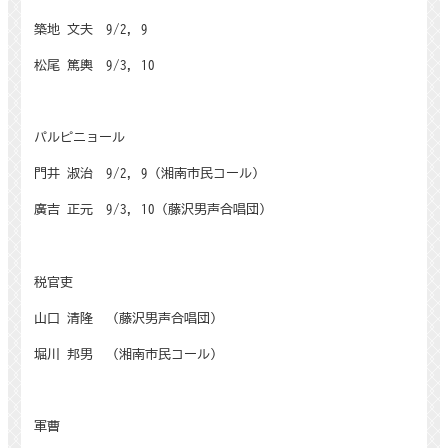
築地 文夫
9/2, 9
松尾 篤輿
9/3, 10
パルピニョール
門井 淑治
9/2, 9
（湘南市民コール）
廣吉 正元
9/3, 10
（藤沢男声合唱団）
税官吏
山口 清隆 （藤沢男声合唱団）
堀川 邦男 （湘南市民コール）
軍曹