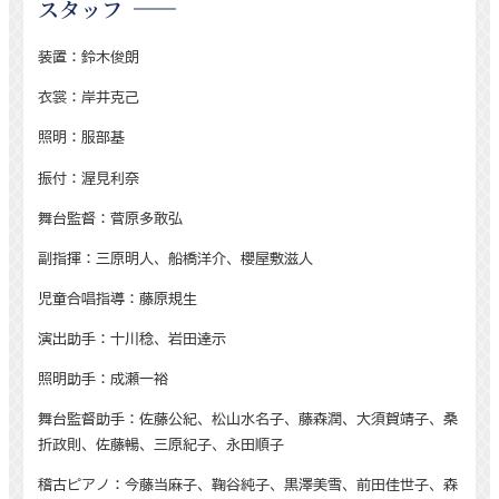
スタッフ
装置：鈴木俊朗
衣裳：岸井克己
照明：服部基
振付：渥見利奈
舞台監督：菅原多敢弘
副指揮：三原明人、船橋洋介、櫻屋敷滋人
児童合唱指導：藤原規生
演出助手：十川稔、岩田達示
照明助手：成瀬一裕
舞台監督助手：佐藤公紀、松山水名子、藤森潤、大須賀靖子、桑
折政則、佐藤暢、三原紀子、永田順子
稽古ピアノ：今藤当麻子、鞠谷純子、黒澤美雪、前田佳世子、森