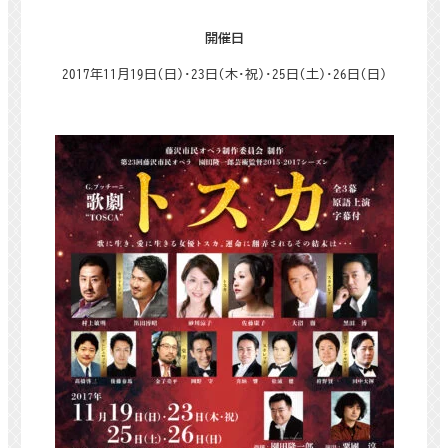
開催日
2017年
11
月
19
日
(
日
)
･
23
日
(
木･祝
)
･
25
日
(
土
)
･
26
日
(
日
)