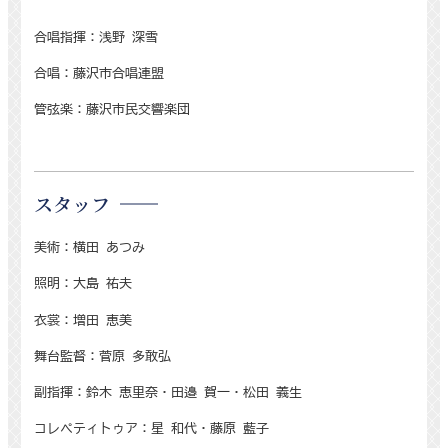
合唱指揮：浅野 深雪
合唱：藤沢市合唱連盟
管弦楽：藤沢市民交響楽団
スタッフ
美術：横田 あつみ
照明：大島 祐夫
衣裳：増田 恵美
舞台監督：菅原 多敢弘
副指揮：鈴木 恵里奈・田邉 賀一・松田 義生
コレペティトゥア：星 和代・藤原 藍子