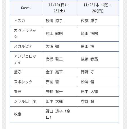
11/19(日)・
11/23(木・祝)・
Cast:
25(土)
26(日)
トスカ
砂川 涼子
佐藤 康子
カヴァラドッ
村上 敏明
笛田 博昭
シ
スカルピア
大沼 徹
黒田 博
アンジェロッ
高橋 啓三
後藤 春馬
ティ
堂守
金子 亮平
岡野 守
スポレッタ
喜納 響
松浦 健
看守
狩野 賢一
田中 大揮
シャルローネ
田中 大揮
狩野 賢一
野口 透子（全
牧童
日）