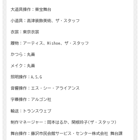
大道具操作：東宝舞台
小道具：高津装飾美術、ザ・スタッフ
衣裳：東京衣裳
履物：アーティス、
Mishoe
、ザ・スタッフ
かつら：丸善
メイク：丸善
照明操作：
A.S.G
音響操作：エス・シー・アライアンス
字幕操作：アルゴン社
輸送：トランスウェブ
制作マネージャー：岡本はるか、関根玲子
(
ザ・スタッフ
)
舞台操作：藤沢市民会館サービス・センター株式会社 舞台課