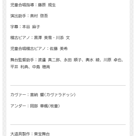
児童合唱指導：藤原 規生
演出助手：奥村 啓吾
字幕：本谷 麻子
稽古ピアノ：黒澤 美雪・川添 文
児童合唱稽古ピアノ：佐藤 美希
舞台監督助手：渡邊 真二郎、永田 順子、輿水 綾、川原 卓也、
平井 利典、中島 穂南
カヴァー：喜納 響
(
カヴァラドッシ
)
アンダー：岡部 華楓
(
牧童
)
大道具製作：東宝舞台