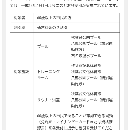
ては、平成14年4月1日より次のとおり割引が実施されています。
対象者
60歳以上の市民の方
割引率
通常料金の２割引
秋葉台公園プール
八部公園プール（鵠沼運
プール
動施設）
石名坂温水プール
秩父宮記念体育館
対象施設
トレーニング
秋葉台文化体育館
ルーム
八部公園プール（鵠沼運
動施設）
秋葉台文化体育館
サウナ・浴室
八部公園プール（鵠沼運
動施設）
60歳以上の市民であることが確認できる書類
（免許証・マイナンバーカードまたは資格確
認書）を各受付に提示し割引を受けてくださ