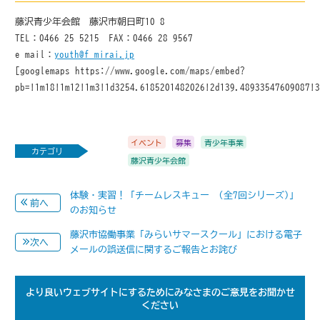
藤沢青少年会館 藤沢市朝日町10-8
TEL：0466-25-5215 FAX：0466-28-9567
e-mail：
youth@f-mirai.jp
[googlemaps https://www.google.com/maps/embed?
pb=!1m18!1m12!1m3!1d3254.6185201482026!2d139.48933547609087!
イベント
募集
青少年事業
カテゴリ
藤沢青少年会館
体験・実習！「チームレスキュー (全7回シリーズ)」
前へ
のお知らせ
藤沢市協働事業「みらいサマースクール」における電子
次へ
メールの誤送信に関するご報告とお詫び
より良いウェブサイトにするためにみなさまのご意見をお聞かせ
ください