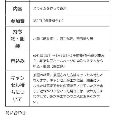
内容
スライムを作って遊ぶ
参加費
350円（保険料含む)
持ち
物・服
水筒（飲み物）、お手拭き、持ち帰り袋
装
6月1日(日) ～6月5日(木)午前9時から藤沢市み
申込み
らい創造財団ホームページの申込システムから
申込・抽選【要登録】
抽選の結果、落選された方はキャンセル待ちと
キャン
なります。キャンセルが出た場合、順番にメー
セル
待
ルまたは電話で参加の確認をさせていただきま
す。連絡がつかなかった場合には、次の方にま
ちにつ
わさせていただきますのでご承知おきくださ
いて
い。
問い合わせ