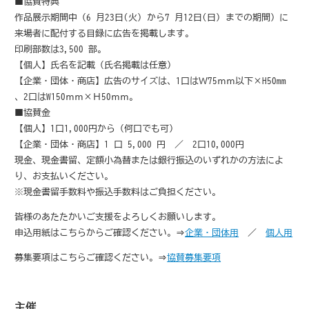
■協賛特典
作品展示期間中（6 月23日(火) から7 月12日(日) までの期間）に
来場者に配付する目録に広告を掲載します。
印刷部数は3,500 部。
【個人】氏名を記載（氏名掲載は任意）
【企業・団体・商店】広告のサイズは、1口はＷ75ｍｍ以下×H50mm
、2口はW150ｍｍ×Ｈ50ｍｍ。
■協賛金
【個人】1口1,000円から（何口でも可）
【企業・団体・商店】1 口 5,000 円 ／ 2口10,000円
現金、現金書留、定額小為替または銀行振込のいずれかの方法によ
り、お支払いください。
※現金書留手数料や振込手数料はご負担ください。
皆様のあたたかいご支援をよろしくお願いします。
申込用紙はこちらからご確認ください。⇒
企業・団体用
／
個人用
募集要項はこちらご確認ください。⇒
協賛募集要項
主催