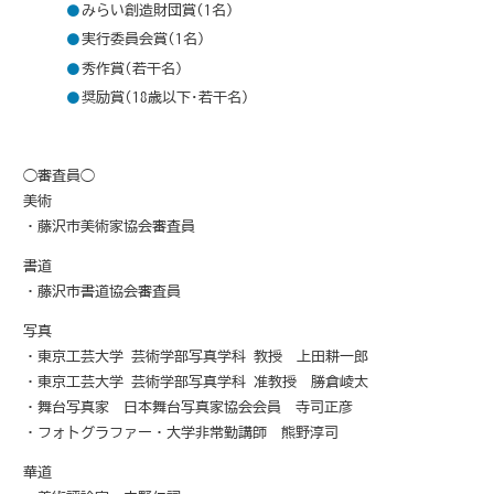
みらい創造財団賞(1名)
実行委員会賞(1名)
秀作賞(若干名)
奨励賞(18歳以下･若干名)
◯審査員◯
美術
・藤沢市美術家協会審査員
書道
・藤沢市書道協会審査員
写真
・東京工芸大学 芸術学部写真学科 教授 上田耕一郎
・東京工芸大学 芸術学部写真学科 准教授 勝倉崚太
・舞台写真家 日本舞台写真家協会会員 寺司正彦
・フォトグラファー・大学非常勤講師 熊野淳司
華道