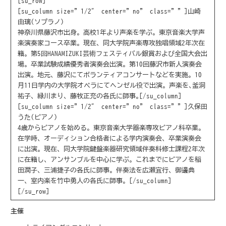
[su_row]
[su_column size=”1/2″ center=”no” class=””]山崎
由璃(ソプラノ)
神奈川県藤沢市出身。高校1年より声楽を学ぶ。東京音楽大学声
楽演奏家コース卒業。現在、同大学院声楽専攻独唱領域2年次在
籍。第5回HANAMIZUKI芸術フェスティバル銀賞および全国大会出
場。卒業試験成績優秀者演奏会出演。第10回藤沢市新人演奏会
出演。地元、藤沢にてボランティアコンサートなどを実施。10
月11日学内の大学院オペラにてヘンゼル役で出演。声楽を､釜洞
[/su_column]
祐子、緑川まり、藤牧正充の各氏に師事｡
[su_column size=”1/2″ center=”no” class=””]久保田
うた(ピアノ)
4歳からピアノを始める。東京音楽大学器楽専攻ピアノ科卒業。
在学時、オーディション合格者による学内演奏会、卒業演奏会
に出演。現在、同大学院鍵盤楽器研究領域伴奏科修士課程2年次
に在籍し、アンサンブルを中心に学ぶ。これまでにピアノを稲
田潤子、三浦捷子の各氏に師事。伴奏法を広瀬宜行、御邊典
[/su_column]
一、室内楽を竹中勇人の各氏に師事。
[/su_row]
主催