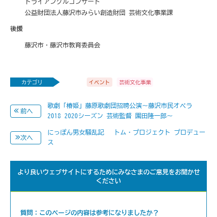
トライアングルコンサート
公益財団法人藤沢市みらい創造財団 芸術文化事業課
後援
藤沢市・藤沢市教育委員会
カテゴリ
イベント
芸術文化事業
歌劇「椿姫」藤原歌劇団招聘公演～藤沢市民オペラ
前へ
2018-2020シーズン 芸術監督 園田隆一郎～
にっぽん男女騒乱記 -トム・プロジェクト プロデュー
次へ
ス-
より良いウェブサイトにするためにみなさまのご意見をお聞かせ
ください
質問：このページの内容は参考になりましたか？