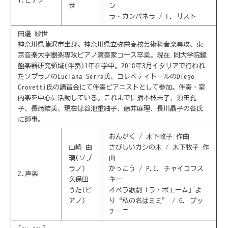
1.ピアノ
世
ン
ラ・カンパネラ / F. リスト
田邊 紗世
神奈川県藤沢市出身。神奈川県立弥栄高校芸術科音楽専攻、東
京音楽大学器楽専攻ピアノ演奏家コース卒業。現在 同大学院鍵
盤楽器研究領域(伴奏)1年在学中。2018年3月イタリアで行われ
たソプラノのLuciana Serra氏、コレペティトールのDiego
Crovetti氏の講習会にて伴奏ピアニストとして参加。伴奏・室
内楽を中心に活動している。これまでに播本枝未子、須田孔
子、長﨑結美、現在は谷池重紬子、藤井麻理、長川晶子の各氏
に師事。
おんがく / ⽊下牧⼦ 作曲
山崎 由
さびしいカシの⽊ / ⽊下牧⼦ 作
璃(ソプ
曲
ラノ)
かっこう / P.I. チャイコフス
2.声楽
久保田
キー
うた(ピ
オペラ歌劇「ラ・ボエーム」よ
アノ)
り“私の名はミミ” / G. プッ
チーニ