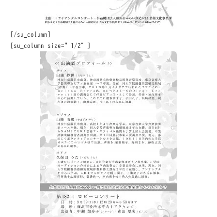
[/su_column]
[su_column size=”1/2″]