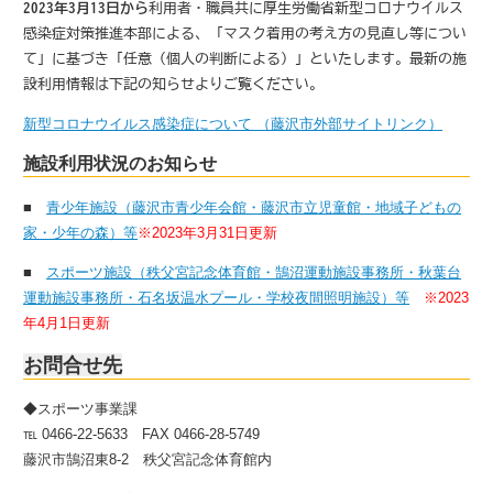
2023年3月13日から
利用者・職員共に厚生労働省新型コロナウイルス
感染症対策推進本部による、「マスク着用の考え方の見直し等につい
て」に基づき「任意（個人の判断による）」といたします。最新の施
設利用情報は下記の知らせよりご覧ください。
新型コロナウイルス感染症について （藤沢市外部サイトリンク）
施設利用状況のお知らせ
■
青少年施設（藤沢市青少年会館・藤沢市立児童館・地域子どもの
家・少年の森）等
※2023年3月31日更新
■
スポーツ施設（秩父宮記念体育館・鵠沼運動施設事務所・秋葉台
運動施設事務所・石名坂温水プール・学校夜間照明施設）等
※2023
年4月1
日更新
お問合せ先
◆スポーツ事業課
℡ 0466-22-5633 FAX 0466-28-5749
藤沢市鵠沼東8-2 秩父宮記念体育館内